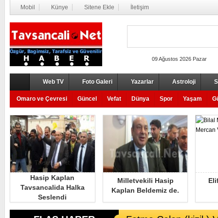
Mobil
Künye
Sitene Ekle
İletişim
09 Ağustos 2026 Pazar
Web TV
Foto Galeri
Yazarlar
Astroloji
Se
Omaro ve Çevresi
Güncel
Vefat
Dünya
Spor
Yaşam
G
Hasip Kaplan
Milletvekili Hasip
El
Tavsancalida Halka
Kaplan Beldemiz de.
Seslendi