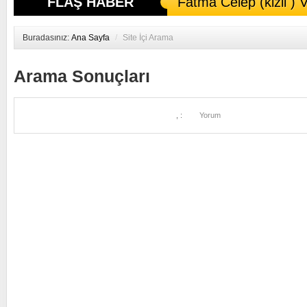
FLAŞ HABER
Fatma Celep (kizil ) V
Buradasınız:
Ana Sayfa
/
Site İçi Arama
Arama Sonuçları
, :
Yorum