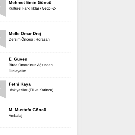
Mehmet Emin Göncü
Kültürel Farklılıklar / Getto -2-
Ali Kisadag ( ALI BIRKE) Vefat
etmistir.
Melle Omar Drej
Hüseyin Avcı Vefat Etmiştir
Dersim Öncesi : Horasan
H. Mustafa Koyuncu Vefat
E. Güven
Etmiştir.
Birde Omaro'nun Ağzından
Dinleyelim
Zerde Sterya Çelik Isveçte
Fethi Kaya
genç yazar ödülünü aldı.
ufak yazilar-(Fil ve Karinca)
Tavşançalı'da Kurban
Bayramı
M. Mustafa Göncü
Ambalaj
İsvec Kralından Fitjja
Camiisine Ziyaret