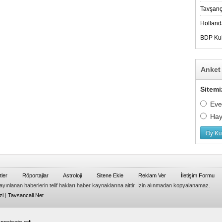
Tavşanç
Holland
BDP Kul
Anket
Sitemi
Eve
Hay
Oy Ku
ler
Röportajlar
Astroloji
Sitene Ekle
Reklam Ver
İletişim Formu
yınlanan haberlerin telif hakları haber kaynaklarına aittir. İzin alınmadan kopyalanamaz.
zi
|
Tavsancali.Net