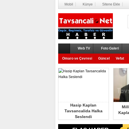
Mobil
Künye
Sitene Ekle
Web TV
Foto Galeri
Omaro ve Çevresi
Güncel
Vefat
Hasip Kaplan
Mil
Tavsancalida Halka
Kapla
Seslendi