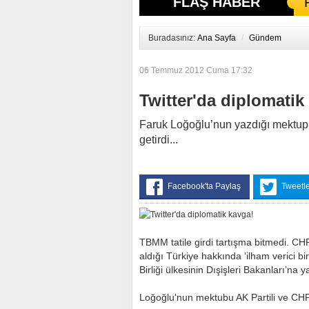
FLAŞ HABER
Buradasınız:
Ana Sayfa
/
Gündem
06 Temmuz 2012 Cuma 17:32
Twitter'da diplomatik
Faruk Loğoğlu’nun yazdığı mektup, A
getirdi...
Facebook'ta Paylaş
Tweetl
TBMM tatile girdi tartışma bitmedi. C
aldığı Türkiye hakkında ‘ilham verici b
Birliği ülkesinin Dışişleri Bakanları’na y
Loğoğlu'nun mektubu AK Partili ve CHP’l