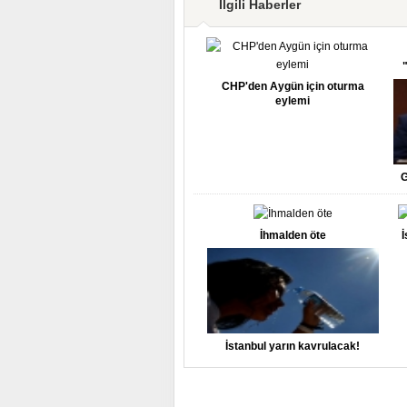
İlgili Haberler
CHP'den Aygün için oturma
eylemi
G
İhmalden öte
İ
İstanbul yarın kavrulacak!