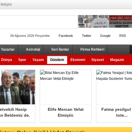
İletişim
06 Ağustos 2026 Perşembe
Facebook
Twitter
Google
RSS
Yazarlar
Astroloji
Seri İlanlar
Firma Rehberi
Dünya
Spor
Yaşam
Gündem
Ekonomi
Siyaset
Magazin
letvekili Hasip
Elife Mercan Vefat
Fatma yesilgul 
n Beldemiz de.
Etmiştir.
tote...