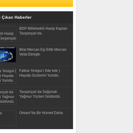
 Çıkan Haberler
BDP Milletvekili Hasip Kaplan
Tavşançalı da..
Bilal Mercan Eşi Elife Mercan
Vefat Etmiştir.
Fatma Yesigul ( fote tote )
Hayata Gozlerini Yumdu.
Tavşançalı da Sağanak
Yağmur Yüzleri Güldürdü.
Omaro"da Bir Hizmet Daha