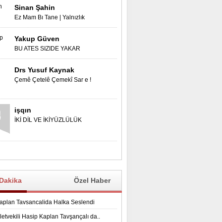
Sinan Şahin
Kemal Güçlü ve Yusuf
Ez Mam Bı Tane | Yalnızlık
Koşmaz TRT6'da
Yakup Güven
BU ATES SIZIDE YAKAR
Iftarda Omarolu aile TRT6'yi
Konuk Etti
Drs Yusuf Kaynak
Çemê Çetelê Çemekî Sar e !
işqın
İKİ DİL VE İKİYÜZLÜLÜK
Dakika
Özel Haber
aplan Tavsancalida Halka Seslendi
etvekili Hasip Kaplan Tavşançalı da..