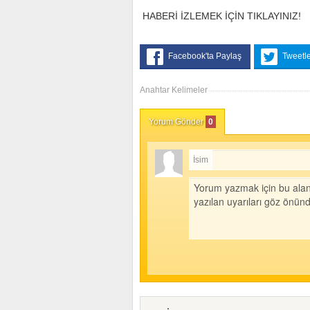
HABERİ İZLEMEK İÇİN TIKLAYINIZ!
Facebook'ta Paylaş
Tweetl
Anahtar Kelimeler
Yorum Gönder
0
İsim