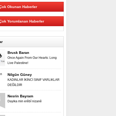
Tavşançalı'mızda Yılın İlk Karı
Yüzünü Gösterdi.
Çok Okunan Haberler
Adem varsa sorun yok ! Golün
Çok Yorumlanan Haberler
videosu eklendi hemen
izleyin.
Danimarka'da Kültür ve
ar
Dayanışma Gecesi
Brusk Baran
Abdurrahman Oksuz Vefat
Once Again From Our Hearts: Long
Etti.
Live Palestine!
Nilgün Güney
Hediye Colak Vefat Etti.
KADINLAR İKİNCİ SINIF VARLIKLAR
DEĞİLDİR
Fatma Celep (kizil ) Vefat
Nesrin Bayram
Etmistir.
Dayika min erêbî nizanê
Esma Demirel Vefat Etmistir.