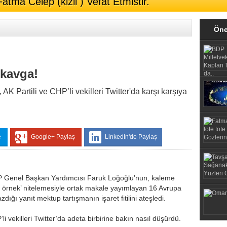
Fatma Celep (kizil ) Vefat Etmistir.
Öne
 kavga!
K Partili ve CHP’li vekilleri Twitter'da karşı karşıya
e
Google+ Paylaş
LinkedIn'de Paylaş
HP Genel Başkan Yardımcısı Faruk Loğoğlu’nun, kaleme
ir örnek’ nitelemesiyle ortak makale yayımlayan 16 Avrupa
azdığı yanıt mektup tartışmanın işaret fitilini ateşledi.
i vekilleri Twitter’da adeta birbirine bakın nasıl düşürdü.