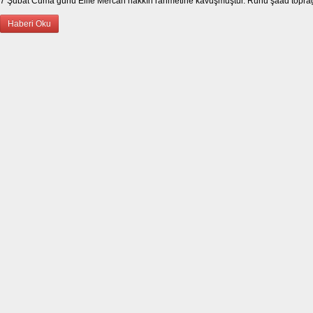
7 Şubat Cuma günü Elife Mercan hakkın rahmetine kavuşmuştur. Ruhu şaad toprağı
Haberi Oku