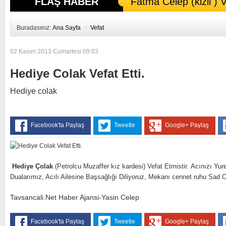
FLAŞ HABER
Fatma Celep (kizil ) V
Buradasınız:
Ana Sayfa
/
Vefat
02 Kasım 2013 Cumartesi 09:03
Hediye Colak Vefat Etti.
Hediye colak
Facebook'ta Paylaş
Tweetle
Google+ Paylaş
Hediye Çolak
(Petrolcu Muzaffer k
ız
kardesi) Vefat Etmistir.
Acınızı Yur
Dualarımız, Acılı Ailesine Başsağlığı Diliyoruz, Mekanı cennet ruhu Sad O
Tavsancali.Net Haber Ajansi-Yasin Celep
Facebook'ta Paylaş
Tweetle
Google+ Paylaş