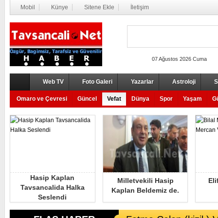
Mobil
Künye
Sitene Ekle
İletişim
07 Ağustos 2026 Cuma
Web TV
Foto Galeri
Yazarlar
Astroloji
Se
Omaro ve Çevresi
Güncel
Vefat
Dünya
Spor
Yaşam
G
Hasip Kaplan
Milletvekili Hasip
El
Tavsancalida Halka
Kaplan Beldemiz de.
Seslendi