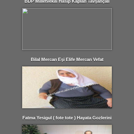
BDP Milletvekili Hasip Kaplan Tavşançalı
da..
Bilal Mercan Eşi Elife Mercan Vefat
Etmiştir.
Fatma Yesigul ( fote tote ) Hayata Gozlerini
Yumdu.