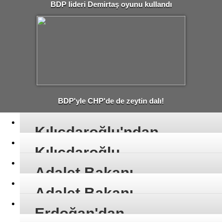
BDP lideri Demirtaş oyunu kullandı
BDP'yle CHP'de de zeytin dalı!
Kılıçdaroğlu'ndan
Başbakana:
Kılıçdaroğlu
Sayıştay Raporları
Erdoğan'a Neler
Adalet Bakanı
Neden Gelmedi?
Söyledi NEler
Ergin: İdamla İlgili
Adalet Bakanı
Bir Çalışma Yok
Ergin: Ana Dilde
Erdoğan'dan